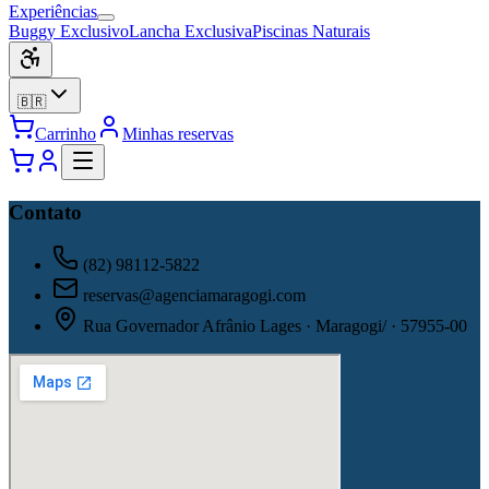
Experiências
Buggy Exclusivo
Lancha Exclusiva
Piscinas Naturais
🇧🇷
Carrinho
Minhas reservas
Contato
(82) 98112-5822
reservas@agenciamaragogi.com
Rua Governador Afrânio Lages · Maragogi/ · 57955-00